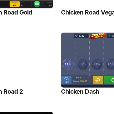
n Road Gold
Chicken Road Veg
n Road 2
Chicken Dash