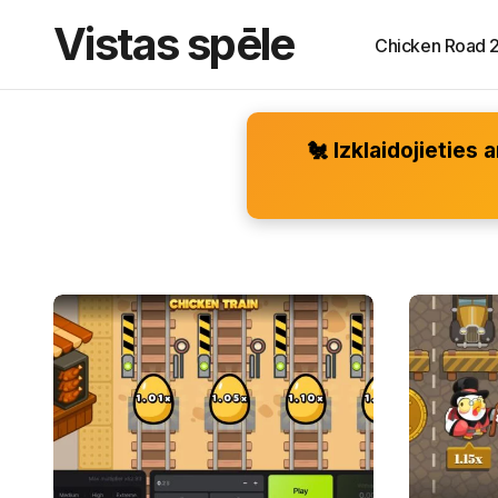
Vistas spēle
Chicken Road 
🐔 Izklaidojieties