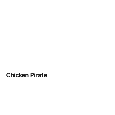
Chicken Pirate