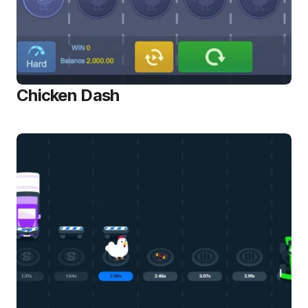
Chicken Dash